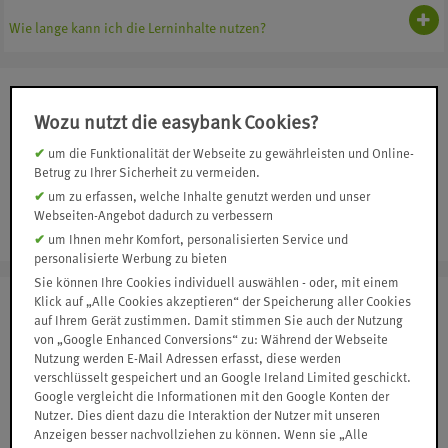
Wie lange kann ich die Lerninhalte nutzen?
Sie wollen noch mehr Wissen?
Wozu nutzt die easybank Cookies?
Besuchen Sie die kostenlosen Webinare unserer Akademie und
machen Sie sich schlau mit aktuellen Expertenkommentaren von
um die Funktionalität der Webseite zu gewährleisten und Online-
Betrug zu Ihrer Sicherheit zu vermeiden.
Börsenprofis.
um zu erfassen, welche Inhalte genutzt werden und unser
Webseiten-Angebot dadurch zu verbessern
Zur Akademie
um Ihnen mehr Komfort, personalisierten Service und
personalisierte Werbung zu bieten
Sie können Ihre Cookies individuell auswählen - oder, mit einem
Jetzt Depot eröffnen!
Klick auf „Alle Cookies akzeptieren“ der Speicherung aller Cookies
auf Ihrem Gerät zustimmen. Damit stimmen Sie auch der Nutzung
Eröffnen Sie jetzt ein Wertpapier-Depot, unter anderem mit
von „Google Enhanced Conversions“ zu: Während der Webseite
Nutzung werden E-Mail Adressen erfasst, diese werden
regelmäßigen Free Trade-Aktionen unserer Starpartner, oder
verschlüsselt gespeichert und an Google Ireland Limited geschickt.
starten Sie mit einem Sparplan.
Google vergleicht die Informationen mit den Google Konten der
Nutzer. Dies dient dazu die Interaktion der Nutzer mit unseren
Jetzt Depot eröffnen
Anzeigen besser nachvollziehen zu können. Wenn sie „Alle